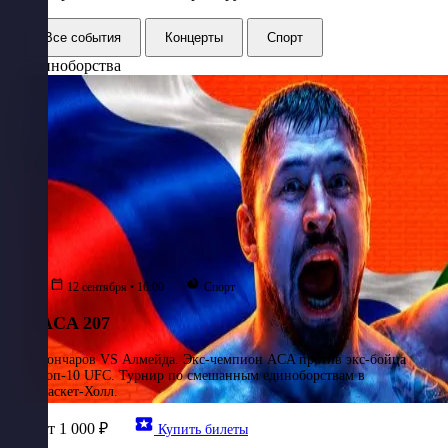
Все события
Концерты
Спорт
Единоборства
12 сентября • 16:00
Спорт
ACA 207
Гончаров VS Алмейда. Экс-чемпион ACA против экс-бойца
топ-10 UFC. Турнир по смешанным единоборствам в
Баскет-Холл.
от 1 000 ₽
Купить билеты